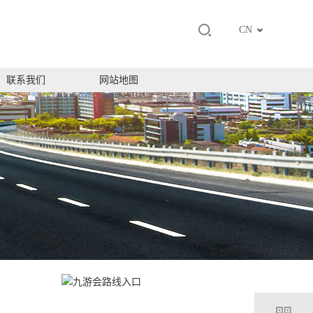
CN
联系我们
网站地图