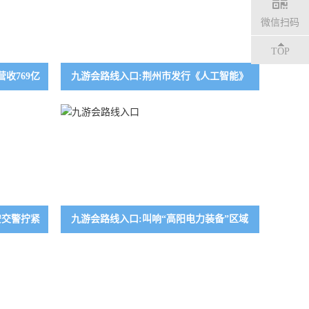
微信扫码
TOP
营收769亿
九游会路线入口:荆州市发行《人工智能》
”
特种邮票
安交警拧紧
九游会路线入口:叫响“高阳电力装备”区域
品牌