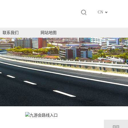
CN
联系我们
网站地图