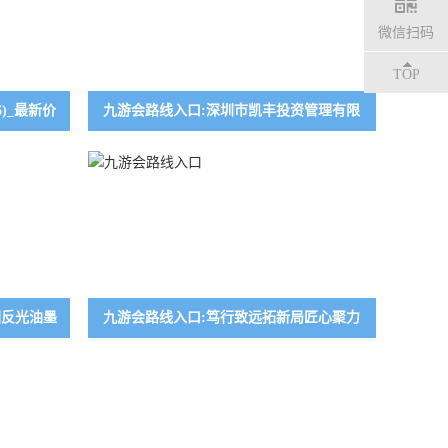
微信扫码
TOP
6)_最新价
九游会路线入口:深圳市凯丰投资管理有限
富网
公司
中國反光油墨
九游会路线入口:笃行致远拓新局匠心聚力
報告
赴华章｜卡立方集团2026上半年发展回顾