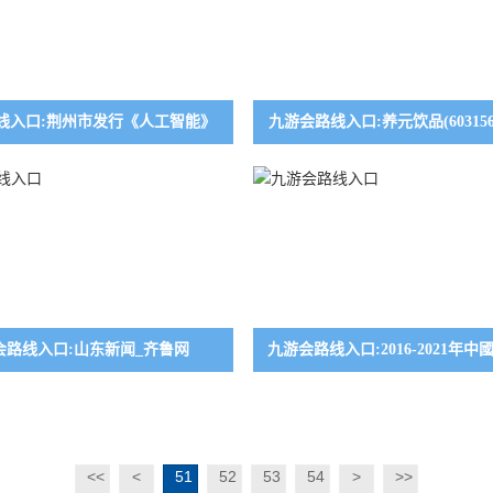
线入口:荆州市发行《人工智能》
九游会路线入口:养元饮品(60315
特种邮票
格_行情_走势图—东方财
会路线入口:山东新闻_齐鲁网
九游会路线入口:2016-2021年
市場远景及融資戰略咨詢
<<
<
51
52
53
54
>
>>