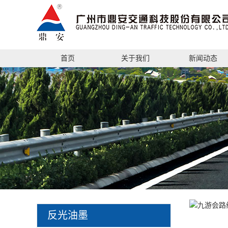
首页
关于我们
新闻动态
反光油墨